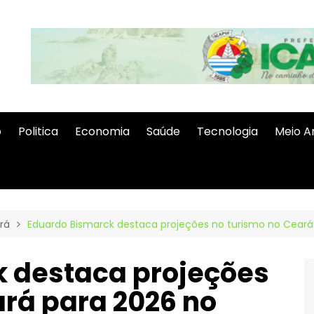
o
Politica
Economia
Saúde
Tecnologia
Meio A
rá
Eduardo Bismarck destaca projeções no turismo no Cear
 destaca projeções
ará para 2026 no