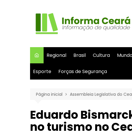
Ir
para
o
conteúdo
Regional
Brasil
Cultura
Mund
Esporte
Forças de Segurança
Página inicial
Assembleia Legislativa do Cea
Eduardo Bismarck
no turismo no Ce