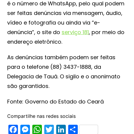
é o número de WhatsApp, pelo qual podem
ser feitas denúncias via mensagem, áudio,
vídeo e fotografia ou ainda via “e-
denúncia”, o site do
serviço 181
, por meio do
endereço eletrônico.
As denúncias também podem ser feitas
para o telefone (88) 3437-1888, da
Delegacia de Tauá. O sigilo e o anonimato
são garantidos.
Fonte: Governo do Estado do Ceará
Compartilhe nas redes sociais
F
M
W
T
Li
S