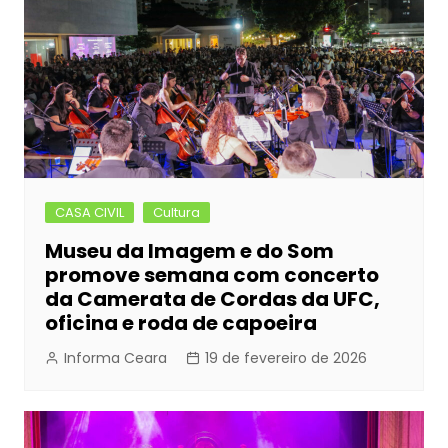
o
g
p
k
er
CASA CIVIL
Cultura
Museu da Imagem e do Som
promove semana com concerto
da Camerata de Cordas da UFC,
oficina e roda de capoeira
Informa Ceara
19 de fevereiro de 2026