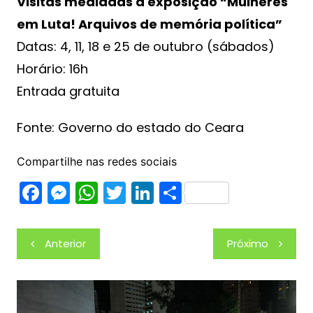
Visitas mediadas à exposição “Mulheres
em Luta! Arquivos de memória política”
Datas: 4, 11, 18 e 25 de outubro (sábados)
Horário: 16h
Entrada gratuita
Fonte: Governo do estado do Ceara
Compartilhe nas redes sociais
F
M
W
T
Li
S
a
e
h
w
n
h
c
s
at
itt
k
ar
Navegação
Anterior
Próximo
e
s
s
er
e
e
de
b
e
A
dI
Post
o
n
p
n