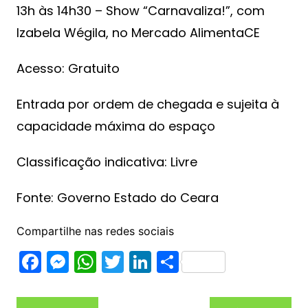
13h às 14h30 – Show “Carnavaliza!”, com
Izabela Wégila, no Mercado AlimentaCE
Acesso: Gratuito
Entrada por ordem de chegada e sujeita à
capacidade máxima do espaço
Classificação indicativa: Livre
Fonte: Governo Estado do Ceara
Compartilhe nas redes sociais
F
M
W
T
Li
S
a
e
h
w
n
h
c
s
at
itt
k
ar
Navegação