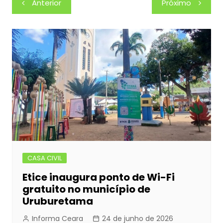
Anterior
Próximo
e
s
s
er
e
e
de
b
e
A
dI
Post
o
n
p
n
o
g
p
k
er
CASA CIVIL
Etice inaugura ponto de Wi-Fi
gratuito no município de
Uruburetama
Informa Ceara
24 de junho de 2026