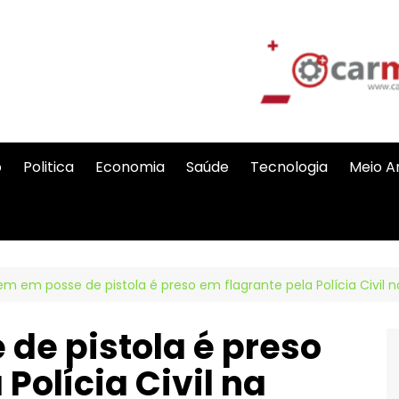
o
Politica
Economia
Saúde
Tecnologia
Meio A
 em posse de pistola é preso em flagrante pela Polícia Civil n
e pistola é preso
Polícia Civil na