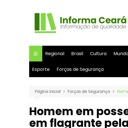
Ir
para
o
conteúdo
Regional
Brasil
Cultura
Mund
Esporte
Forças de Segurança
Página inicial
Forças de Segurança
Homem
Homem em posse d
em flagrante pela 