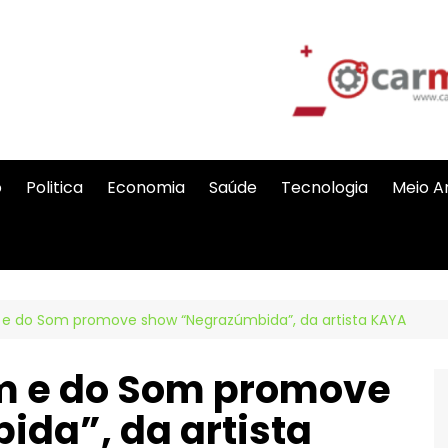
o
Politica
Economia
Saúde
Tecnologia
Meio A
 do Som promove show “Negrazúmbida”, da artista KAYA
 e do Som promove
da”, da artista