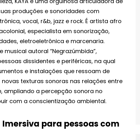
aleza, KAYA é uma orgulhosa articuladora de
 suas produções e sonoridades com
nica, vocal, r&b, jazz e rock. É artista afro
racolonial, especialista em sonorização,
idades, eletroeletrônica e marcenaria.
e musical autoral “Negrazúmbida”,
soas dissidentes e periféricas, na qual
rumentos e instalações que ressoam de
 novas texturas sonoras nas relações entre
e, ampliando a percepção sonora no
uir com a conscientização ambiental.
 Imersiva para pessoas com