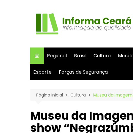
Ir
para
o
conteúdo
Regional
Brasil
Cultura
Mund
Esporte
Forças de Segurança
Página inicial
Cultura
Museu da Imagem e
Museu da Imagem
show “Negrazúmbi