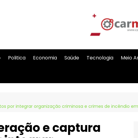
o
Politica
Economia
Saúde
Tecnologia
Meio A
itos por integrar organização criminosa e crimes de incêndio 
eração e captura