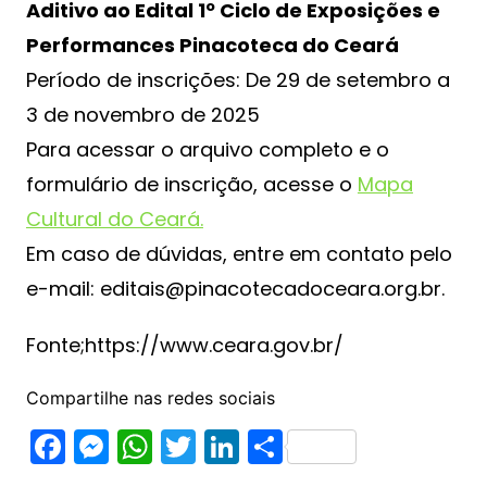
Aditivo ao Edital 1º Ciclo de Exposições e
Performances Pinacoteca do Ceará
Período de inscrições: De 29 de setembro a
3 de novembro de 2025
Para acessar o arquivo completo e o
formulário de inscrição, acesse o
Mapa
Cultural do Ceará.
Em caso de dúvidas, entre em contato pelo
e-mail: editais@pinacotecadoceara.org.br.
Fonte;https://www.ceara.gov.br/
Compartilhe nas redes sociais
F
M
W
T
Li
S
a
e
h
w
n
h