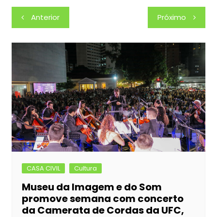
c
s
at
itt
k
ar
Navegação
Anterior
Próximo
e
s
s
er
e
e
de
b
e
A
dI
Post
o
n
p
n
o
g
p
k
er
CASA CIVIL
Cultura
Museu da Imagem e do Som
promove semana com concerto
da Camerata de Cordas da UFC,