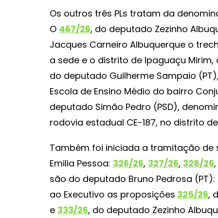
Os outros três PLs tratam da denomin
O
467/26
, do deputado Zezinho Albuq
Jacques Carneiro Albuquerque o trec
a sede e o distrito de Ipaguaçu Miri
do deputado Guilherme Sampaio (PT),
Escola de Ensino Médio do bairro Conj
deputado Simão Pedro (PSD), denomi
rodovia estadual CE-187, no distrito d
Também foi iniciada a tramitação de 
Emilia Pessoa:
326/26
,
327/26
,
328/26
são do deputado Bruno Pedrosa (PT):
ao Executivo as proposições
325/26
, 
e
333/26
, do deputado Zezinho Albuqu