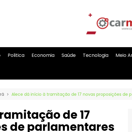
o
Politica
Economia
Saúde
Tecnologia
Meio A
rá
Alece dá início à tramitação de 17 novas proposições de 
tramitação de 17
s de parlamentares