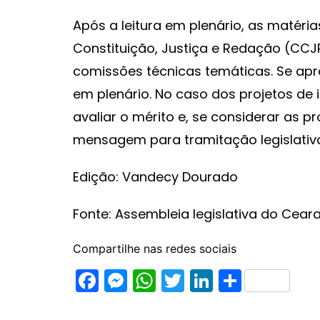
Após a leitura em plenário, as matér
Constituição, Justiça e Redação (CCJ
comissões técnicas temáticas. Se ap
em plenário. No caso dos projetos de
avaliar o mérito e, se considerar as 
mensagem para tramitação legislativ
Edição: Vandecy Dourado
Fonte: Assembleia legislativa do Cear
Compartilhe nas redes sociais
F
M
W
T
Li
S
a
e
h
w
n
h