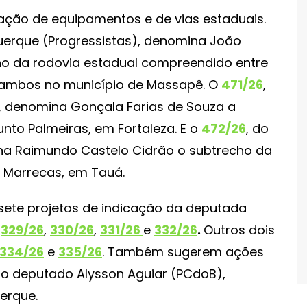
ação de equipamentos e de vias estaduais.
uerque (Progressistas), denomina João
ho da rodovia estadual compreendido entre
m, ambos no município de Massapê. O
471/26
,
 denomina Gonçala Farias de Souza a
unto Palmeiras, em Fortaleza. E o
472/26
, do
na Raimundo Castelo Cidrão o subtrecho da
e Marrecas, em Tauá.
sete projetos de indicação da deputada
,
329/26
,
330/26
,
331/26
e
332/26
.
Outros dois
334/26
e
335/26
. Também sugerem ações
do deputado Alysson Aguiar (PCdoB),
erque.