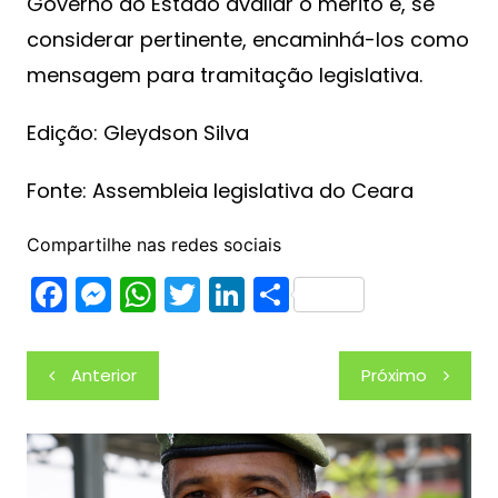
Governo do Estado avaliar o mérito e, se
considerar pertinente, encaminhá-los como
mensagem para tramitação legislativa.
Edição: Gleydson Silva
Fonte: Assembleia legislativa do Ceara
Compartilhe nas redes sociais
F
M
W
T
Li
S
a
e
h
w
n
h
c
s
at
itt
k
ar
Navegação
Anterior
Próximo
e
s
s
er
e
e
de
b
e
A
dI
Post
o
n
p
n