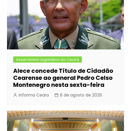
o
g
p
k
er
Assembleia Legislativa do Ceará
Alece concede Título de Cidadão
Cearense ao general Pedro Celso
Montenegro nesta sexta-feira
Informa Ceara
6 de agosto de 2026