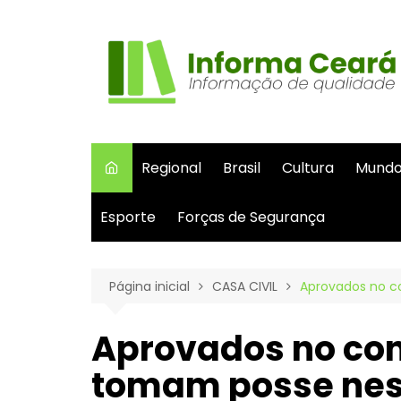
Ir
para
o
conteúdo
Regional
Brasil
Cultura
Mund
Esporte
Forças de Segurança
Página inicial
CASA CIVIL
Aprovados no co
Aprovados no con
tomam posse nesta