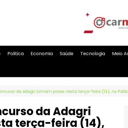
o
Politica
Economia
Saúde
Tecnologia
Meio A
ncurso da Adagri tomam posse nesta terça-feira (14), no Palác
curso da Adagri
 terça-feira (14),