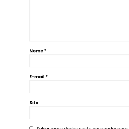
Nome
*
E-mail
*
Site
Salvar meus dados neste navegador para 