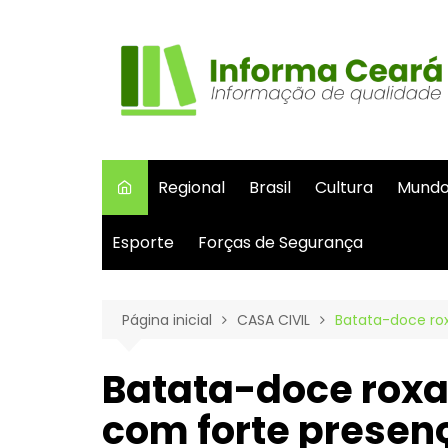
Ir
para
o
conteúdo
Regional
Brasil
Cultura
Mund
Esporte
Forças de Segurança
Página inicial
CASA CIVIL
Batata-doce ro
Batata-doce roxa:
com forte presen