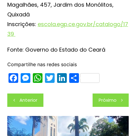
Magalhães, 457, Jardim dos Monólitos,
Quixadá
Inscrições:
escola.egp.ce.gov.br/catalogo/17
39
Fonte: Governo do Estado do Ceará
Compartilhe nas redes sociais
F
M
W
T
Li
S
a
e
h
w
n
h
c
s
at
itt
k
ar
Navegação
Anterior
Próximo
e
s
s
er
e
e
de
b
e
A
dI
Post
o
n
p
n