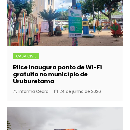
o
g
p
k
er
CASA CIVIL
Etice inaugura ponto de Wi-Fi
gratuito no município de
Uruburetama
Informa Ceara
24 de junho de 2026