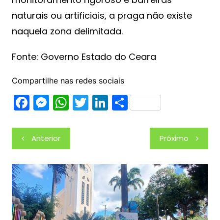
naturais ou artificiais, a praga não existe
naquela zona delimitada.
Fonte: Governo Estado do Ceara
Compartilhe nas redes sociais
F
M
W
T
Li
S
a
e
h
w
n
h
c
s
at
itt
k
ar
Navegação
Anterior
Próximo
e
s
s
er
e
e
de
b
e
A
dI
Post
o
n
p
n
o
g
p
k
er