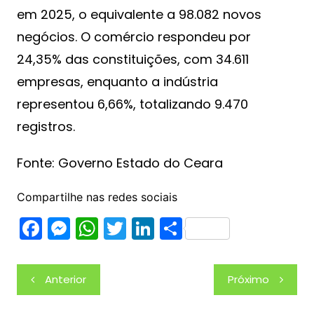
em 2025, o equivalente a 98.082 novos
negócios. O comércio respondeu por
24,35% das constituições, com 34.611
empresas, enquanto a indústria
representou 6,66%, totalizando 9.470
registros.
Fonte: Governo Estado do Ceara
Compartilhe nas redes sociais
F
M
W
T
Li
S
a
e
h
w
n
h
c
s
at
itt
k
ar
Navegação
Anterior
Próximo
e
s
s
er
e
e
de