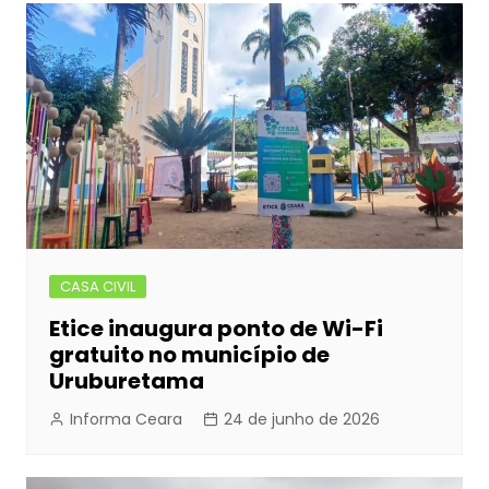
b
e
A
dI
Post
o
n
p
n
o
g
p
k
er
CASA CIVIL
Etice inaugura ponto de Wi-Fi
gratuito no município de
Uruburetama
Informa Ceara
24 de junho de 2026