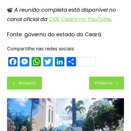
A reunião completa está disponível no
canal oficial da
CGE Ceará no YouTube
.
Fonte: governo do estado do Ceará
Compartilhe nas redes sociais
F
M
W
T
Li
S
a
e
h
w
n
h
c
s
at
itt
k
ar
Navegação
Anterior
Próximo
e
s
s
er
e
e
de
b
e
A
dI
Post
o
n
p
n
o
g
p
k
er