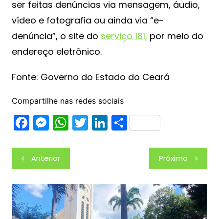
ser feitas denúncias via mensagem, áudio,
vídeo e fotografia ou ainda via “e-
denúncia”, o site do
serviço 181,
por meio do
endereço eletrônico.
Fonte: Governo do Estado do Ceará
Compartilhe nas redes sociais
F
M
W
T
Li
S
a
e
h
w
n
h
c
s
at
itt
k
ar
Navegação
Anterior
Próximo
e
s
s
er
e
e
de
b
e
A
dI
Post
o
n
p
n
o
g
p