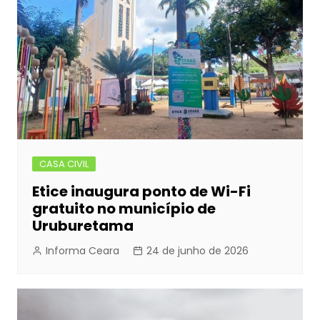
o
n
p
n
o
g
p
k
er
CASA CIVIL
Etice inaugura ponto de Wi-Fi
gratuito no município de
Uruburetama
Informa Ceara
24 de junho de 2026