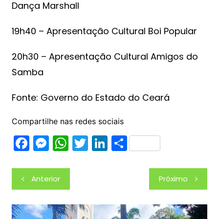
Dança Marshall
19h40 – Apresentação Cultural Boi Popular
20h30 – Apresentação Cultural Amigos do
Samba
Fonte: Governo do Estado do Ceará
Compartilhe nas redes sociais
F
M
W
T
Li
S
a
e
h
w
n
h
c
s
at
itt
k
ar
Navegação
Anterior
Próximo
e
s
s
er
e
e
de
b
e
A
dI
Post