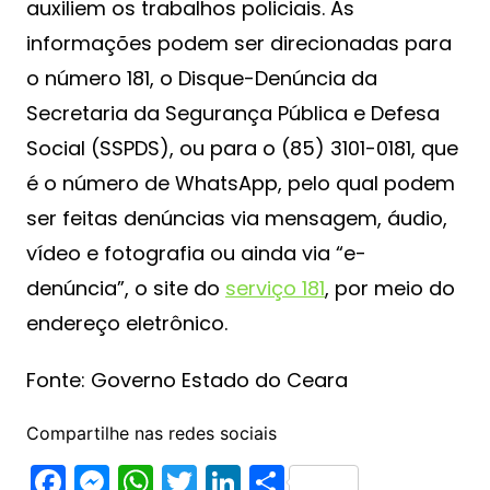
auxiliem os trabalhos policiais. As
informações podem ser direcionadas para
o número 181, o Disque-Denúncia da
Secretaria da Segurança Pública e Defesa
Social (SSPDS), ou para o (85) 3101-0181, que
é o número de WhatsApp, pelo qual podem
ser feitas denúncias via mensagem, áudio,
vídeo e fotografia ou ainda via “e-
denúncia”, o site do
serviço 181
, por meio do
endereço eletrônico.
Fonte: Governo Estado do Ceara
Compartilhe nas redes sociais
F
M
W
T
Li
S