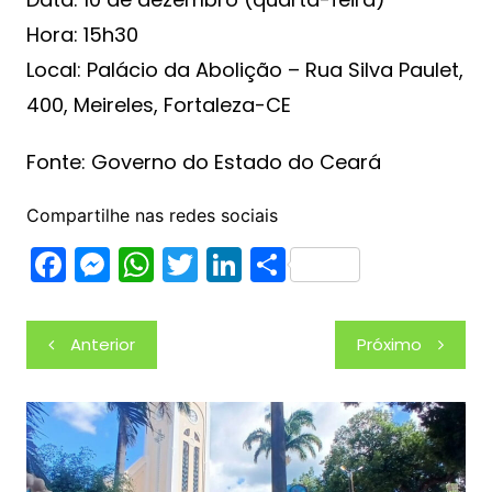
Hora: 15h30
Local: Palácio da Abolição – Rua Silva Paulet,
400, Meireles, Fortaleza-CE
Fonte: Governo do Estado do Ceará
Compartilhe nas redes sociais
F
M
W
T
Li
S
a
e
h
w
n
h
c
s
at
itt
k
ar
Navegação
Anterior
Próximo
e
s
s
er
e
e
de
b
e
A
dI
Post
o
n
p
n
o
g
p