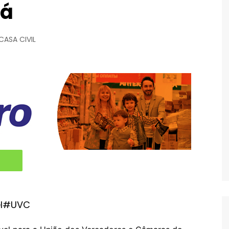
rá
CASA CIVIL
el#UVC