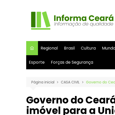
Ir
para
o
conteúdo
Regional
Brasil
Cultura
Mund
Esporte
Forças de Segurança
Página inicial
CASA CIVIL
Governo do Cear
Governo do Ceará 
imóvel para a Un