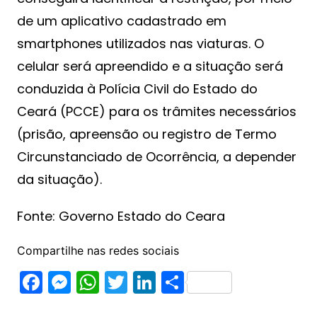
de um aplicativo cadastrado em
smartphones utilizados nas viaturas. O
celular será apreendido e a situação será
conduzida à Polícia Civil do Estado do
Ceará (PCCE) para os trâmites necessários
(prisão, apreensão ou registro de Termo
Circunstanciado de Ocorrência, a depender
da situação).
Fonte: Governo Estado do Ceara
Compartilhe nas redes sociais
F
M
W
T
Li
S
a
e
h
w
n
h