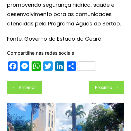
promovendo segurança hídrica, saúde e
desenvolvimento para as comunidades
atendidas pelo Programa Águas do Sertão.
Fonte: Governo do Estado do Ceará
Compartilhe nas redes sociais
F
M
W
T
Li
S
a
e
h
w
n
h
c
s
at
itt
k
ar
Navegação
Anterior
Próximo
e
s
s
er
e
e
de
b
e
A
dI
Post
o
n
p
n
o
g
p