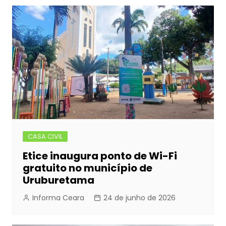
b
e
A
dI
Post
o
n
p
n
o
g
p
k
er
CASA CIVIL
Etice inaugura ponto de Wi-Fi
gratuito no município de
Uruburetama
Informa Ceara
24 de junho de 2026