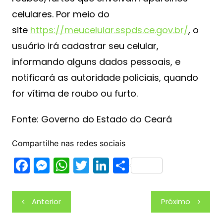
celulares. Por meio do
site
https://meucelular.sspds.ce.gov.br/
, o
usuário irá cadastrar seu celular,
informando alguns dados pessoais, e
notificará as autoridade policiais, quando
for vítima de roubo ou furto.
Fonte: Governo do Estado do Ceará
Compartilhe nas redes sociais
F
M
W
T
Li
S
a
e
h
w
n
h
c
s
at
itt
k
ar
Navegação
Anterior
Próximo
e
s
s
er
e
e
de