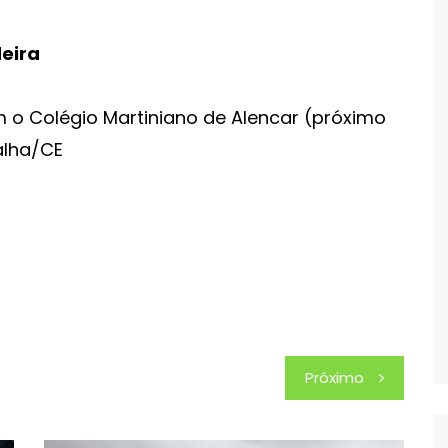
deira
m o Colégio Martiniano de Alencar (próximo
alha/CE
Próximo