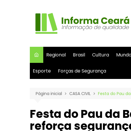
Ir
para
o
conteúdo
Regional
Brasil
Cultura
Mund
Esporte
Forças de Segurança
Página inicial
CASA CIVIL
Festa do Pau da
Festa do Pau da B
reforça seguranç