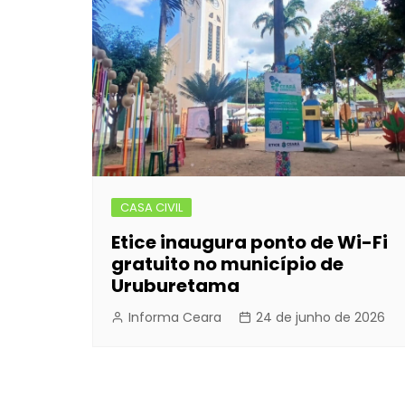
Post
o
n
p
n
o
g
p
k
er
CASA CIVIL
Etice inaugura ponto de Wi-Fi
gratuito no município de
Uruburetama
Informa Ceara
24 de junho de 2026