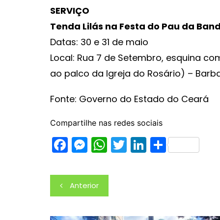
SERVIÇO
Tenda Lilás na Festa do Pau da Ban
Datas: 30 e 31 de maio
Local: Rua 7 de Setembro, esquina co
ao palco da Igreja do Rosário) – Barb
Fonte: Governo do Estado do Ceará
Compartilhe nas redes sociais
F
M
W
T
Li
S
a
e
h
w
n
h
c
s
at
itt
k
ar
Navegação
Anterior
e
s
s
er
e
e
de
b
e
A
dI