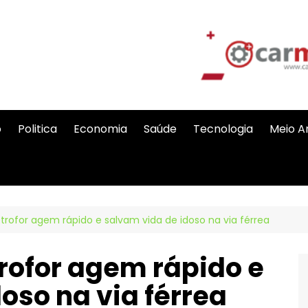
o
Politica
Economia
Saúde
Tecnologia
Meio A
etrofor agem rápido e salvam vida de idoso na via férrea
rofor agem rápido e
oso na via férrea