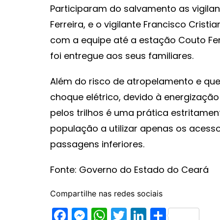
Participaram do salvamento as vigilan
Ferreira, e o vigilante Francisco Cristi
com a equipe até a estação Couto Fe
foi entregue aos seus familiares.
Além do risco de atropelamento e que
choque elétrico, devido à energização
pelos trilhos é uma prática estritamen
população a utilizar apenas os acesso
passagens inferiores.
Fonte: Governo do Estado do Ceará
Compartilhe nas redes sociais
F
M
W
T
Li
S