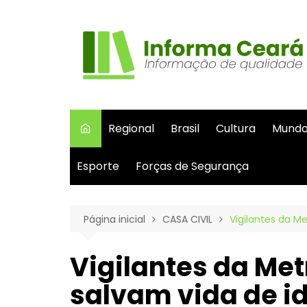
Ir
para
o
conteúdo
Regional
Brasil
Cultura
Mund
Esporte
Forças de Segurança
Página inicial
CASA CIVIL
Vigilantes da M
Vigilantes da Met
salvam vida de id